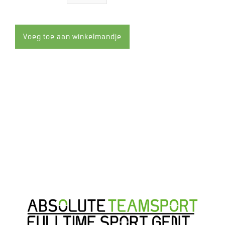
−
Verminder
+
Vermeerder
de
de
hoeveelheid
hoeveelheid
met
met
1
1
Voeg toe aan winkelmandje