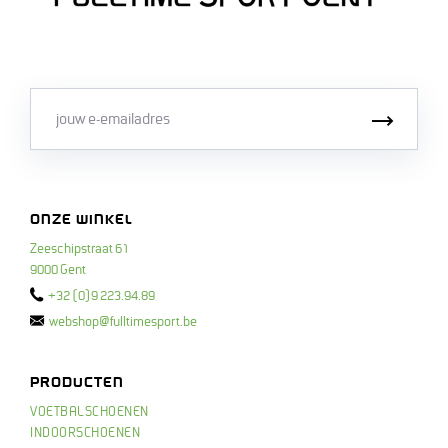
Email
Inschri
ONZE WINKEL
Zeeschipstraat 61
9000 Gent
+32 (0)9 223.94.89
webshop@fulltimesport.be
PRODUCTEN
VOETBALSCHOENEN
INDOORSCHOENEN