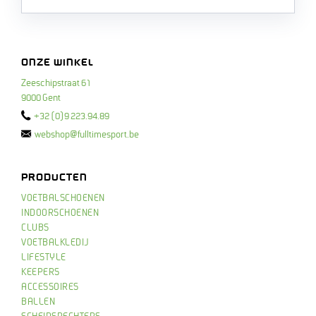
ONZE WINKEL
Zeeschipstraat 61
9000 Gent
+32 (0)9 223.94.89
webshop@fulltimesport.be
PRODUCTEN
VOETBALSCHOENEN
INDOORSCHOENEN
CLUBS
VOETBALKLEDIJ
LIFESTYLE
KEEPERS
ACCESSOIRES
BALLEN