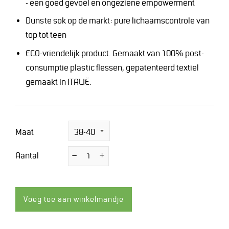
- een goed gevoel en ongeziene empowerment
Dunste sok op de markt: pure lichaamscontrole van
top tot teen
ECO-vriendelijk product. Gemaakt van 100% post-
consumptie plastic flessen, gepatenteerd textiel
gemaakt in ITALIË.
Maat
Aantal
−
Verminder
+
Vermeerder
de
de
hoeveelheid
hoeveelheid
met
met
1
1
Voeg toe aan winkelmandje