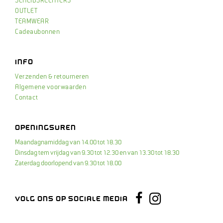
SCHEIDSRECHTERS
OUTLET
TEAMWEAR
Cadeaubonnen
INFO
Verzenden & retourneren
Algemene voorwaarden
Contact
OPENINGSUREN
Maandagnamiddag van 14.00 tot 18.30
Dinsdag tem vrijdag van 9.30 tot 12.30 en van 13.30 tot 18.30
Zaterdag doorlopend van 9.30 tot 18.00
Instagram
Facebook
VOLG ONS OP SOCIALE MEDIA