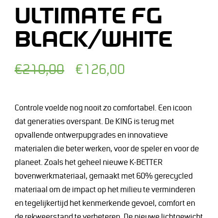
ULTIMATE FG
BLACK/WHITE
Normale
Afgeprijsde
€210,00
€126,00
prijs
prijs
Controle voelde nog nooit zo comfortabel. Een icoon
dat generaties overspant. De KING is terug met
opvallende ontwerpupgrades en innovatieve
materialen die beter werken, voor de speler en voor de
planeet. Zoals het geheel nieuwe K-BETTER
bovenwerkmateriaal, gemaakt met 60% gerecycled
materiaal om de impact op het milieu te verminderen
en tegelijkertijd het kenmerkende gevoel, comfort en
de rekweerstand te verbeteren. De nieuwe lichtgewicht