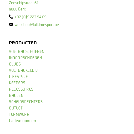
Zeeschipstraat 61
9000 Gent
+32 (0)9 223.94.89
webshop@fulltimesport.be
PRODUCTEN
VOETBALSCHOENEN
INDOORSCHOENEN
CLUBS
VOETBALKLEDIJ
LIFESTYLE
KEEPERS
ACCESSOIRES
BALLEN
SCHEIDSRECHTERS
OUTLET
TEAMWEAR
Cadeaubonnen