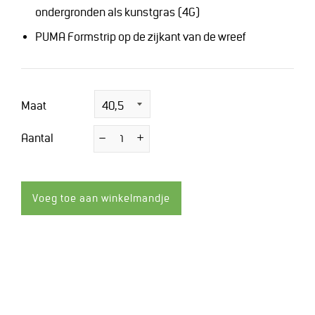
ondergronden als kunstgras (4G)
PUMA Formstrip op de zijkant van de wreef
Maat
Aantal
−
Verminder
+
Vermeerder
de
de
hoeveelheid
hoeveelheid
met
met
1
1
Voeg toe aan winkelmandje