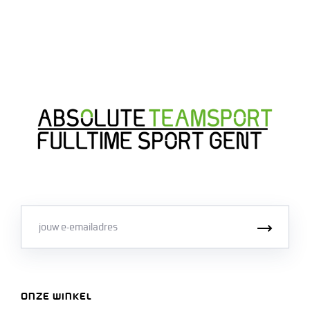
Email
Inschri
ONZE WINKEL