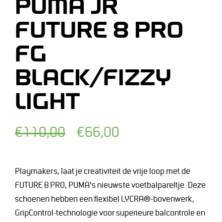
PUMA JR
FUTURE 8 PRO
FG
BLACK/FIZZY
LIGHT
Normale
Afgeprijsde
€110,00
€66,00
prijs
prijs
Playmakers, laat je creativiteit de vrije loop met de
FUTURE 8 PRO, PUMA's nieuwste voetbalpareltje. Deze
schoenen hebben een flexibel LYCRA®-bovenwerk,
GripControl-technologie voor superieure balcontrole en