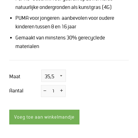
natuurlijke ondergronden als kunstgras (4G)
PUMA voor jongeren: aanbevolen voor oudere
kinderen tussen 8 en 16 jaar
Gemaakt van minstens 30% gerecyclede
materialen
Maat
Aantal
−
Verminder
+
Vermeerder
de
de
hoeveelheid
hoeveelheid
met
met
1
1
Voeg toe aan winkelmandje