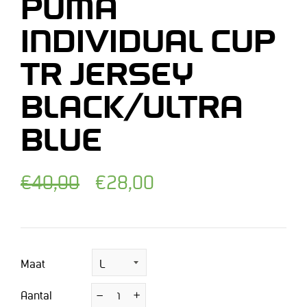
PUMA
INDIVIDUAL CUP
TR JERSEY
BLACK/ULTRA
BLUE
Normale
Afgeprijsde
€40,00
€28,00
prijs
prijs
Maat
Aantal
−
Verminder
+
Vermeerder