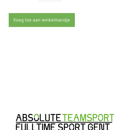
de
de
hoeveelheid
hoeveelheid
met
met
1
1
Voeg toe aan winkelmandje