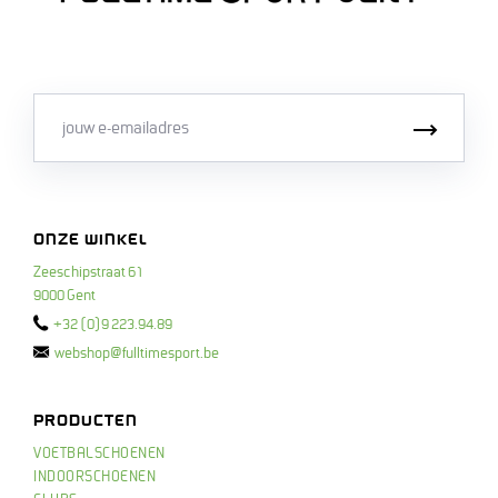
Email
Inschri
ONZE WINKEL
Zeeschipstraat 61
9000 Gent
+32 (0)9 223.94.89
webshop@fulltimesport.be
PRODUCTEN
VOETBALSCHOENEN
INDOORSCHOENEN