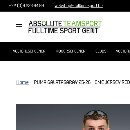
+32 (0)9 223.94.89
webshop@fulltimesport.be
MENU
VOETBALSCHOENEN
INDOORSCHOENEN
CLUBS
VOETBA
Home
PUMA GALATASARAY 25-26 HOME JERSEY RE