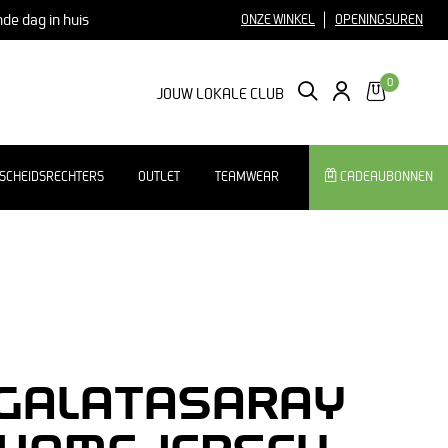
nde dag in huis
ONZE WINKEL
OPENINGSUREN
0
ZOEKEN
LOGIN
JOUW LOKALE CLUB
SCHEIDSRECHTERS
OUTLET
TEAMWEAR
CADEAUBONNEN
GALATASARAY