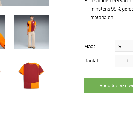
Als onderdeel van h
minstens 95% gerecy
materialen
Maat
Aantal
−
Verminder
de
hoeveelheid
met
1
Voeg toe aan w