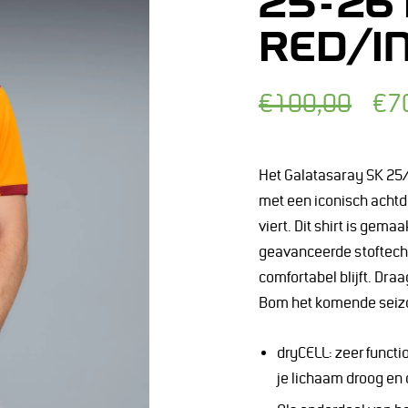
25-26
RED/I
Normale
Afgeprijsde
€100,00
€7
prijs
prijs
Het Galatasaray SK 25/
met een iconisch achtd
viert. Dit shirt is gema
geavanceerde stoftechn
comfortabel blijft. Dr
Bom het komende seiz
dryCELL: zeer functi
je lichaam droog en c