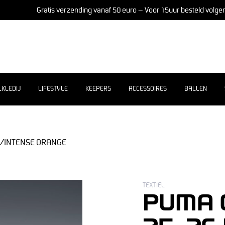
Gratis verzending vanaf 50 euro – Voor 15uur besteld volge
LKLEDIJ
LIFESTYLE
KEEPERS
ACCESSOIRES
BALLEN
D/INTENSE ORANGE
TEXTIEL
PUMA 