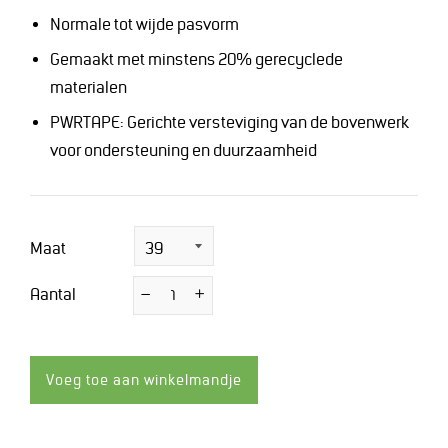
Normale tot wijde pasvorm
Gemaakt met minstens 20% gerecyclede
materialen
PWRTAPE: Gerichte versteviging van de bovenwerk
voor ondersteuning en duurzaamheid
Maat
Aantal
−
Verminder
+
Vermeerder
de
de
hoeveelheid
hoeveelheid
met
met
1
1
Voeg toe aan winkelmandje