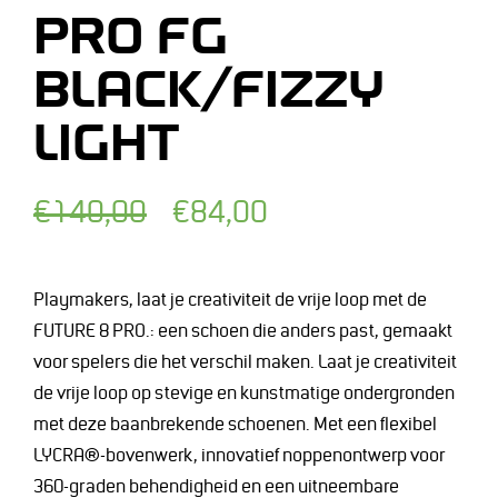
PRO FG
BLACK/FIZZY
LIGHT
Normale
Afgeprijsde
€140,00
€84,00
prijs
prijs
Playmakers, laat je creativiteit de vrije loop met de
FUTURE 8 PRO.: een schoen die anders past, gemaakt
voor spelers die het verschil maken. Laat je creativiteit
de vrije loop op stevige en kunstmatige ondergronden
met deze baanbrekende schoenen. Met een flexibel
LYCRA®-bovenwerk, innovatief noppenontwerp voor
360-graden behendigheid en een uitneembare