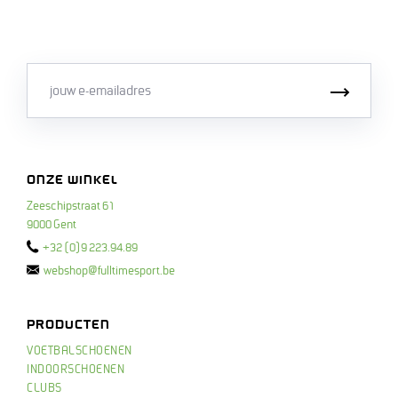
Email
Inschri
ONZE WINKEL
Zeeschipstraat 61
9000 Gent
+32 (0)9 223.94.89
webshop@fulltimesport.be
PRODUCTEN
VOETBALSCHOENEN
INDOORSCHOENEN
CLUBS