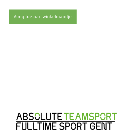
de
de
hoeveelheid
hoeveelheid
met
met
1
1
Voeg toe aan winkelmandje