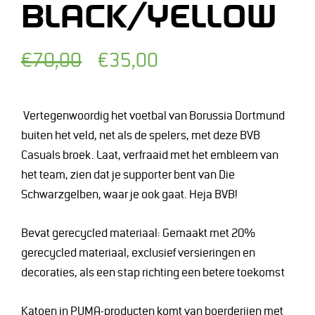
BLACK/YELLOW
Normale
Afgeprijsde
€70,00
€35,00
prijs
prijs
Vertegenwoordig het voetbal van Borussia Dortmund
buiten het veld, net als de spelers, met deze BVB
Casuals broek. Laat, verfraaid met het embleem van
het team, zien dat je supporter bent van Die
Schwarzgelben, waar je ook gaat. Heja BVB!
Bevat gerecycled materiaal: Gemaakt met 20%
gerecycled materiaal, exclusief versieringen en
decoraties, als een stap richting een betere toekomst
Katoen in PUMA-producten komt van boerderijen met