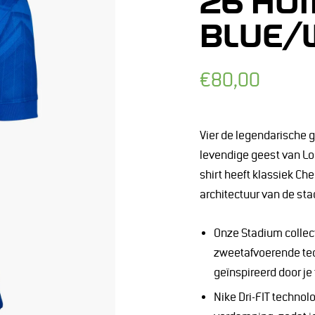
26 HO
BLUE/
Normale
€80,00
prijs
Vier de legendarische g
levendige geest van Lo
shirt heeft klassiek Ch
architectuur van de sta
Onze Stadium collec
zweetafvoerende tec
geïnspireerd door je
Nike Dri-FIT technol