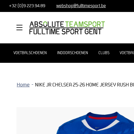
+32 (0)9 223.94.89
webshop@fulltimesport.be
MENU
VOETBALSCHOENEN
INDOORSCHOENEN
CLUBS
VOETBA
Home
NIKE JR CHELSEA 25-26 HOME JERSEY RUSH 