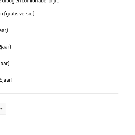
 droog en comfortabel blijft.
 (gratis versie)
aar)
jaar)
jaar)
5jaar)