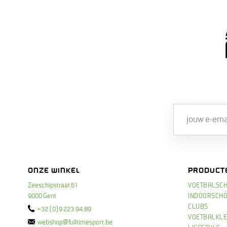
ONZE WINKEL
PRODUCT
Zeeschipstraat 61
VOETBALSC
9000 Gent
INDOORSCH
CLUBS
+32 (0)9 223.94.89
VOETBALKLE
webshop@fulltimesport.be