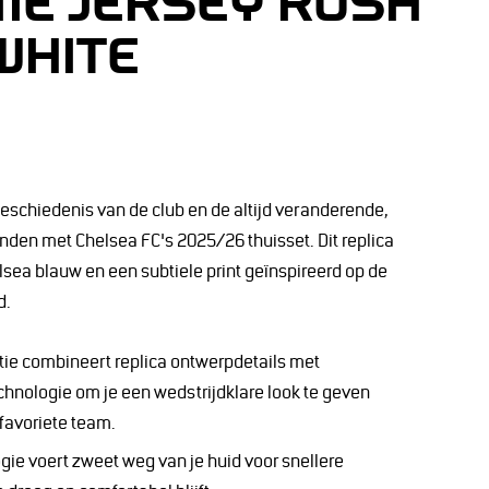
ME JERSEY RUSH
WHITE
eschiedenis van de club en de altijd veranderende,
nden met Chelsea FC's 2025/26 thuisset. Dit replica
elsea blauw en een subtiele print geïnspireerd op de
d.
tie combineert replica ontwerpdetails met
hnologie om je een wedstrijdklare look te geven
 favoriete team.
ogie voert zweet weg van je huid voor snellere