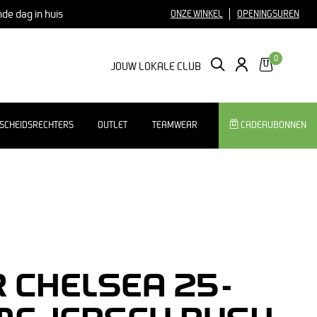
nde dag in huis
ONZE WINKEL
OPENINGSUREN
0
ZOEKEN
LOGIN
JOUW LOKALE CLUB
SCHEIDSRECHTERS
OUTLET
TEAMWEAR
CADEAUBONNEN
R CHELSEA 25-