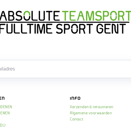
Email
EN
INFO
HOENEN
Verzenden & retourneren
OENEN
Algemene voorwaarden
Contact
DIJ