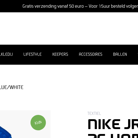
Gratis verzending vanaf 50 euro – Voor 15uur besteld volge
LKLEDIJ
LIFESTYLE
KEEPERS
ACCESSOIRES
BALLEN
BLUE/WHITE
TEXTIEL
NIKE J
Kids