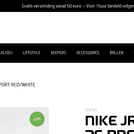
Gratis verzending vanaf 50 euro – Voor 15uur besteld volge
LKLEDIJ
LIFESTYLE
KEEPERS
ACCESSOIRES
BALLEN
SPORT RED/WHITE
TEXTIEL
NIKE J
Kids