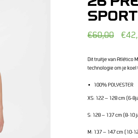
26 PR
SPORT
Normale
Afgeprijsde
€60,00
€42
prijs
prijs
Dit truitje van Atlétic
technologie om je koel 
100% POLYESTER
XS: 122 – 128 cm (6-8j
S: 128 – 137 cm (8-10 j
M: 137 – 147 cm (10-12