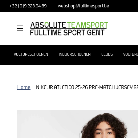
+32 (0)9 223.94.89
webshop@fulltimesport.be
MENU
VOETBALSCHOENEN
INDOORSCHOENEN
CLUBS
VOETBA
Home
NIKE JR ATLETICO 25-26 PRE-MATCH JERSEY 