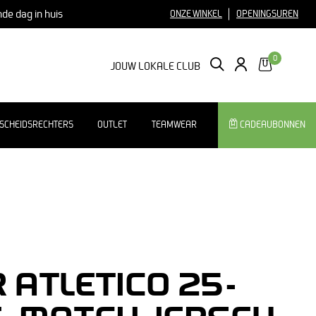
nde dag in huis
ONZE WINKEL
OPENINGSUREN
0
ZOEKEN
LOGIN
JOUW LOKALE CLUB
SCHEIDSRECHTERS
OUTLET
TEAMWEAR
CADEAUBONNEN
R ATLETICO 25-