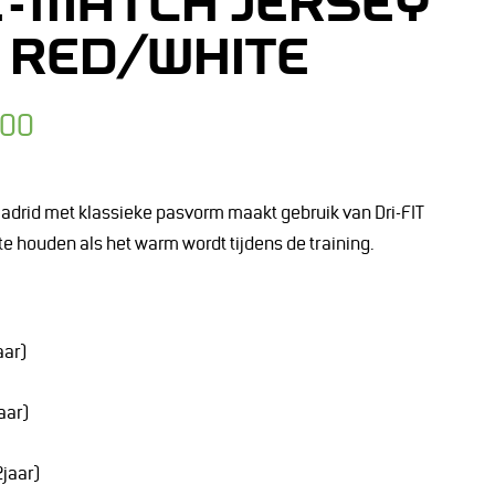
E-MATCH JERSEY
 RED/WHITE
,00
o Madrid met klassieke pasvorm maakt gebruik van Dri-FIT
te houden als het warm wordt tijdens de training.
aar)
aar)
jaar)