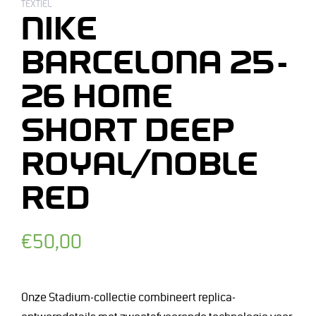
TEXTIEL
NIKE
BARCELONA 25-
26 HOME
SHORT DEEP
ROYAL/NOBLE
RED
Normale
€50,00
prijs
Onze Stadium-collectie combineert replica-