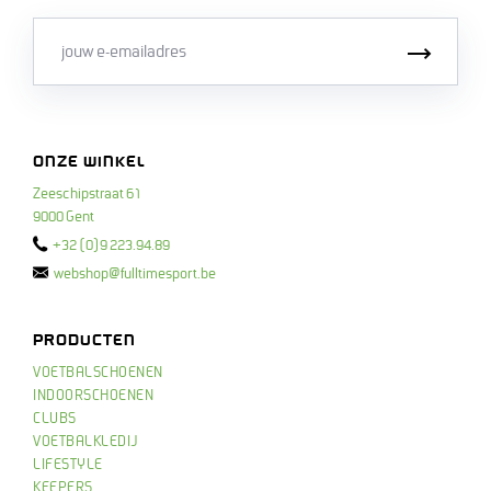
Email
Inschri
ONZE WINKEL
Zeeschipstraat 61
9000 Gent
+32 (0)9 223.94.89
webshop@fulltimesport.be
PRODUCTEN
VOETBALSCHOENEN
INDOORSCHOENEN
CLUBS
VOETBALKLEDIJ
LIFESTYLE
KEEPERS