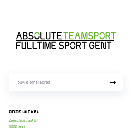
Email
Inschri
ONZE WINKEL
Zeeschipstraat 61
9000 Gent