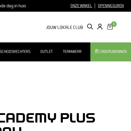
nde dag in huis
ONZE WINKEL
OPENINGSUREN
0
ZOEKEN
LOGIN
JOUW LOKALE CLUB
SCHEIDSRECHTERS
OUTLET
TEAMWEAR
CADEAUBONNEN
ACADEMY PLUS