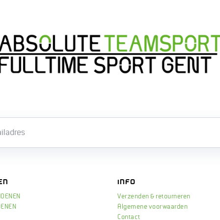
Email
EN
INFO
HOENEN
Verzenden & retourneren
OENEN
Algemene voorwaarden
Contact