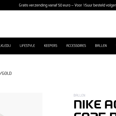
Gratis verzending vanaf 50 euro – Voor 15uur besteld volge
LKLEDIJ
LIFESTYLE
KEEPERS
ACCESSOIRES
BALLEN
K/GOLD
BALLEN
NIKE 