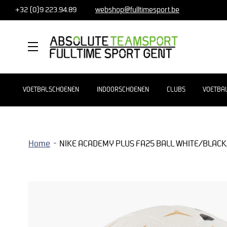
+32 (0)9 223.94.89
webshop@fulltimesport.be
MENU
VOETBALSCHOENEN
INDOORSCHOENEN
CLUBS
VOETBA
Home
NIKE ACADEMY PLUS FA25 BALL WHITE/BLAC