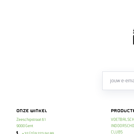
ONZE WINKEL
PRODUCT
Zeeschipstraat 61
VOETBALSC
9000 Gent
INDOORSCH
CLUBS
+32 (0)9 223.94.89