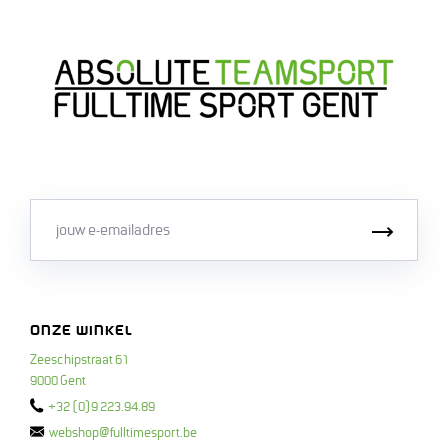
Email
Inschri
ONZE WINKEL
Zeeschipstraat 61
9000 Gent
+32 (0)9 223.94.89
webshop@fulltimesport.be