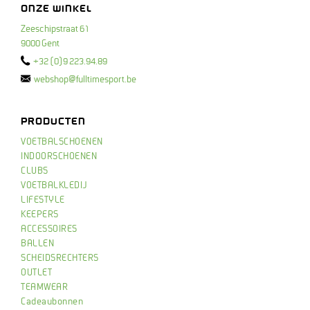
ONZE WINKEL
Zeeschipstraat 61
9000 Gent
+32 (0)9 223.94.89
webshop@fulltimesport.be
PRODUCTEN
VOETBALSCHOENEN
INDOORSCHOENEN
CLUBS
VOETBALKLEDIJ
LIFESTYLE
KEEPERS
ACCESSOIRES
BALLEN
SCHEIDSRECHTERS
OUTLET
TEAMWEAR
Cadeaubonnen