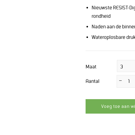
Nieuwste RESIST-Dig
rondheid
Naden aan de binne
Wateroplosbare druk
Maat
Aantal
−
Verminder
de
hoeveelheid
met
1
Voeg toe aan w