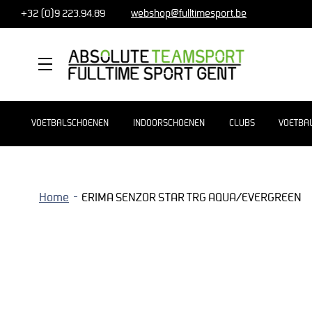
+32 (0)9 223.94.89
webshop@fulltimesport.be
MENU
VOETBALSCHOENEN
INDOORSCHOENEN
CLUBS
VOETBA
Home
ERIMA SENZOR STAR TRG AQUA/EVERGREEN