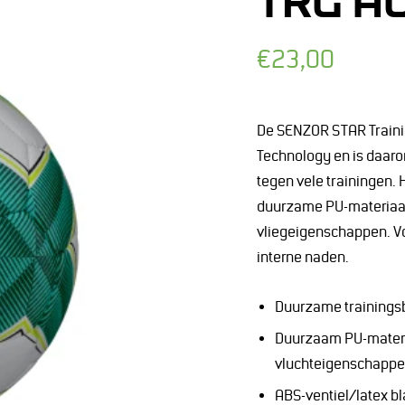
TRG A
Normale
€23,00
prijs
De SENZOR STAR Trainin
Technology en is daaro
tegen vele trainingen. 
duurzame PU-materiaal 
vliegeigenschappen. Vo
interne naden.
Duurzame trainingsba
Duurzaam PU-materia
vluchteigenschapp
ABS-ventiel/latex b