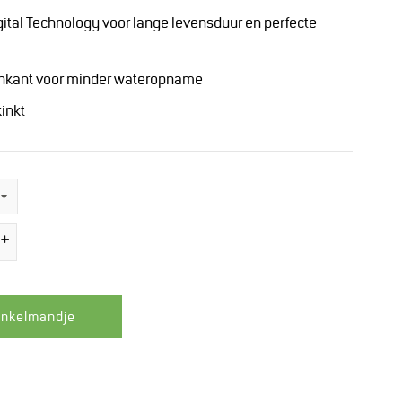
ital Technology voor lange levensduur en perfecte
nkant voor minder wateropname
inkt
+
Vermeerder
de
hoeveelheid
met
1
inkelmandje