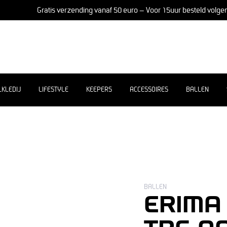
Gratis verzending vanaf 50 euro – Voor 15uur besteld volge
LKLEDIJ
LIFESTYLE
KEEPERS
ACCESSOIRES
BALLEN
BALLEN
ERIMA