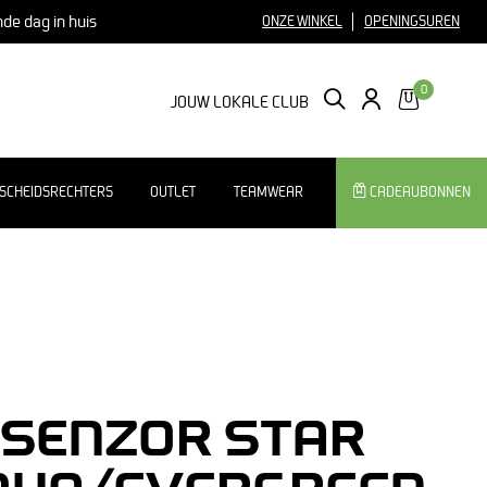
nde dag in huis
ONZE WINKEL
OPENINGSUREN
0
ZOEKEN
LOGIN
JOUW LOKALE CLUB
SCHEIDSRECHTERS
OUTLET
TEAMWEAR
CADEAUBONNEN
 SENZOR STAR