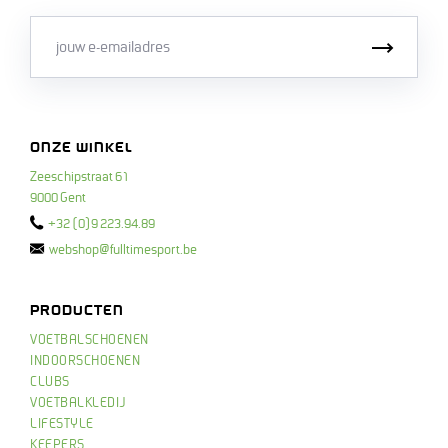
Email
Inschri
ONZE WINKEL
Zeeschipstraat 61
9000 Gent
+32 (0)9 223.94.89
webshop@fulltimesport.be
PRODUCTEN
VOETBALSCHOENEN
INDOORSCHOENEN
CLUBS
VOETBALKLEDIJ
LIFESTYLE
KEEPERS