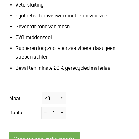
Vetersluiting
Synthetisch bovenwerk met leren voorvoet
Gevoerde tong van mesh
EVA-middenzool
Rubberen loopzool voor zaalvloeren laat geen
strepen achter
Bevat ten minste 20% gerecycled materiaal
Maat
Aantal
−
Verminder
+
Vermeerder
de
de
hoeveelheid
hoeveelheid
met
met
1
1