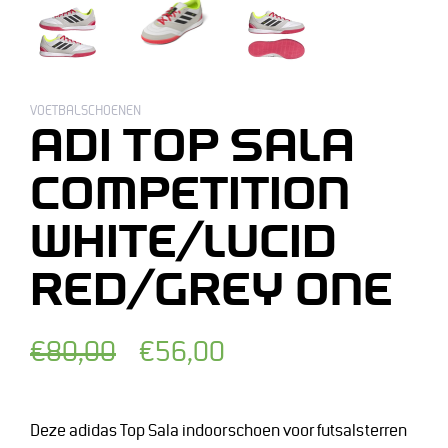
VOETBALSCHOENEN
ADI TOP SALA
COMPETITION
WHITE/LUCID
RED/GREY ONE
Normale
Afgeprijsde
€80,00
€56,00
prijs
prijs
Deze adidas Top Sala indoorschoen voor futsalsterren