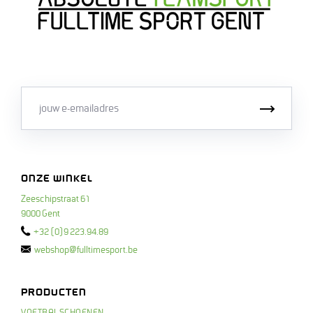
Email
Inschri
ONZE WINKEL
Zeeschipstraat 61
9000 Gent
+32 (0)9 223.94.89
webshop@fulltimesport.be
PRODUCTEN
VOETBALSCHOENEN