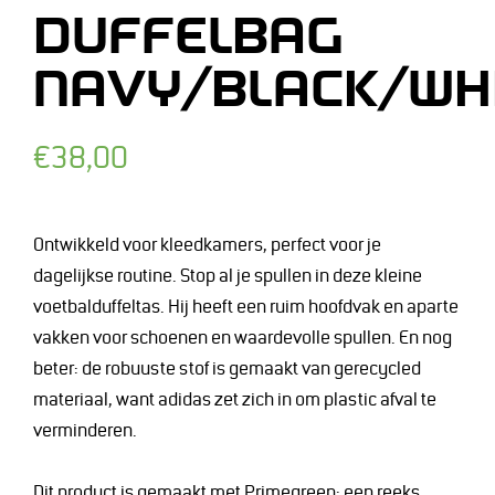
DUFFELBAG
NAVY/BLACK/WH
Normale
€38,00
prijs
Ontwikkeld voor kleedkamers, perfect voor je
dagelijkse routine. Stop al je spullen in deze kleine
voetbalduffeltas. Hij heeft een ruim hoofdvak en aparte
vakken voor schoenen en waardevolle spullen. En nog
beter: de robuuste stof is gemaakt van gerecycled
materiaal, want adidas zet zich in om plastic afval te
verminderen.
Dit product is gemaakt met Primegreen: een reeks