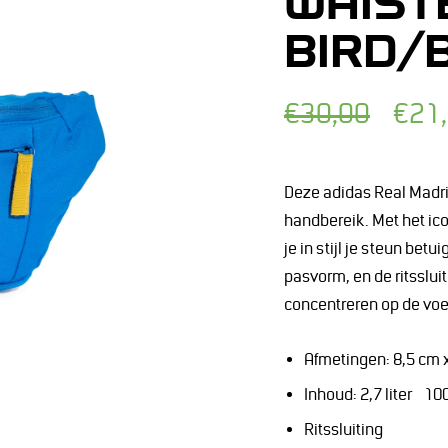
WAIST
BIRD/
Normale
Afgeprijsde
€30,00
€21
prijs
prijs
Deze adidas Real Madri
handbereik. Met het ic
je in stijl je steun bet
pasvorm, en de ritssluit
concentreren op de voe
Afmetingen: 8,5 cm
Inhoud: 2,7 liter 
Ritssluiting