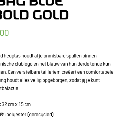
BAG BLUE
BOLD GOLD
,00
d heuptas houdt al je onmisbare spullen binnen
onische clublogo en het blauw van hun derde tenue kun
uigen. Een verstelbare tailleriem creëert een comfortabele
ing houdt alles veilig opgeborgen, zodat jij je kunt
tbalactie.
 x 32 cm x 15 cm
100% polyester (gerecycled)