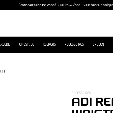
Gratis verzending vanaf 50 euro – Voor 15uur besteld volge
LKLEDIJ
LIFESTYLE
KEEPERS
ACCESSOIRES
BALLEN
OLD
ACCESSOIRES
ADI RE