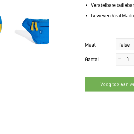
Verstelbare taille
Geweven Real Madr
Maat
Aantal
−
Verminder
de
hoeveelheid
met
1
Voeg toe aan w