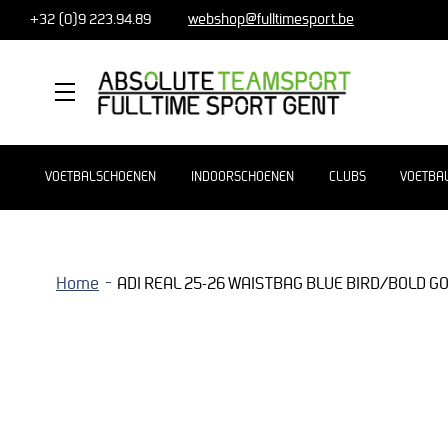
+32 (0)9 223.94.89
webshop@fulltimesport.be
MENU
VOETBALSCHOENEN
INDOORSCHOENEN
CLUBS
VOETBA
Home
ADI REAL 25-26 WAISTBAG BLUE BIRD/BOLD G