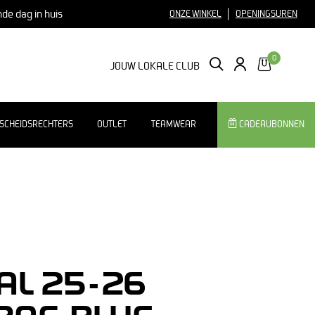
nde dag in huis
ONZE WINKEL
OPENINGSUREN
0
ZOEKEN
LOGIN
JOUW LOKALE CLUB
SCHEIDSRECHTERS
OUTLET
TEAMWEAR
CADEAUBONNEN
AL 25-26