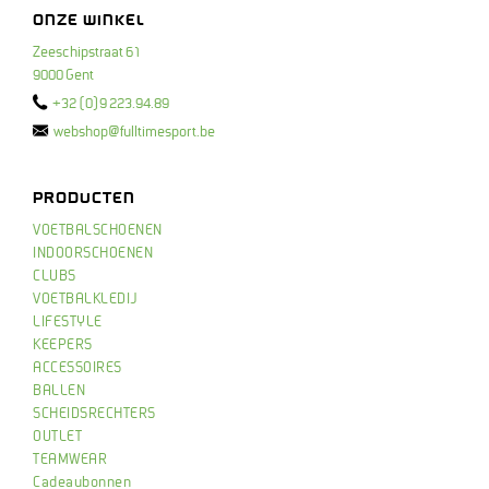
ONZE WINKEL
Zeeschipstraat 61
9000 Gent
+32 (0)9 223.94.89
webshop@fulltimesport.be
PRODUCTEN
VOETBALSCHOENEN
INDOORSCHOENEN
CLUBS
VOETBALKLEDIJ
LIFESTYLE
KEEPERS
ACCESSOIRES
BALLEN
SCHEIDSRECHTERS
OUTLET
TEAMWEAR
Cadeaubonnen