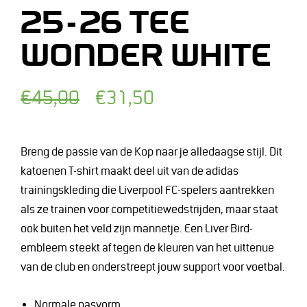
25-26 TEE
WONDER WHITE
Normale
Afgeprijsde
€45,00
€31,50
prijs
prijs
Breng de passie van de Kop naar je alledaagse stijl. Dit
katoenen T-shirt maakt deel uit van de adidas
trainingskleding die Liverpool FC-spelers aantrekken
als ze trainen voor competitiewedstrijden, maar staat
ook buiten het veld zijn mannetje. Een Liver Bird-
embleem steekt af tegen de kleuren van het uittenue
van de club en onderstreept jouw support voor voetbal.
Normale pasvorm