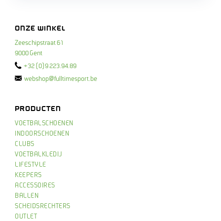
ONZE WINKEL
Zeeschipstraat 61
9000 Gent
+32 (0)9 223.94.89
webshop@fulltimesport.be
PRODUCTEN
VOETBALSCHOENEN
INDOORSCHOENEN
CLUBS
VOETBALKLEDIJ
LIFESTYLE
KEEPERS
ACCESSOIRES
BALLEN
SCHEIDSRECHTERS
OUTLET