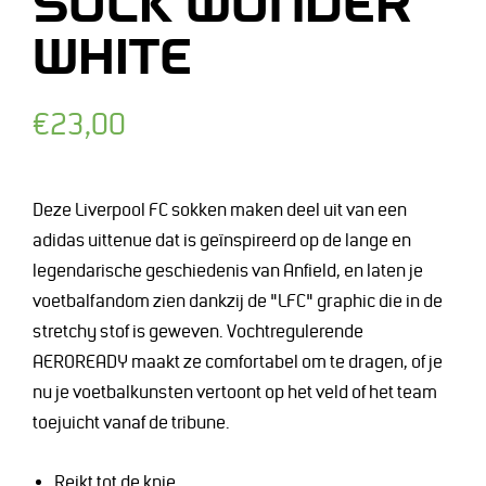
SOCK WONDER
WHITE
Normale
€23,00
prijs
Deze Liverpool FC sokken maken deel uit van een
adidas uittenue dat is geïnspireerd op de lange en
legendarische geschiedenis van Anfield, en laten je
voetbalfandom zien dankzij de "LFC" graphic die in de
stretchy stof is geweven. Vochtregulerende
AEROREADY maakt ze comfortabel om te dragen, of je
nu je voetbalkunsten vertoont op het veld of het team
toejuicht vanaf de tribune.
Reikt tot de knie