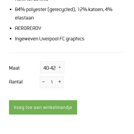
84% polyester (gerecycled), 12% katoen, 4%
elastaan
AEROREADY
Ingeweven Liverpool FC graphics
Maat
Aantal
−
Verminder
+
Vermeerder
de
de
hoeveelheid
hoeveelheid
met
met
1
1
Voeg toe aan winkelmandje