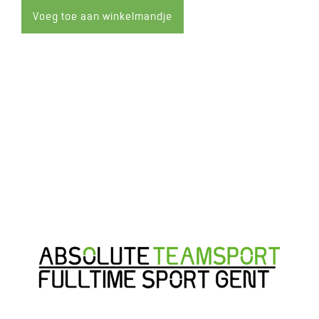
met
met
1
1
Voeg toe aan winkelmandje