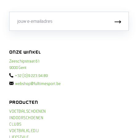
Email
Inschri
ONZE WINKEL
Zeeschipstraat 61
9000 Gent
+32 (0)9 223.94.89
webshop@fulltimesport.be
PRODUCTEN
VOETBALSCHOENEN
INDOORSCHOENEN
CLUBS
VOETBALKLEDIJ
LIFESTYLE