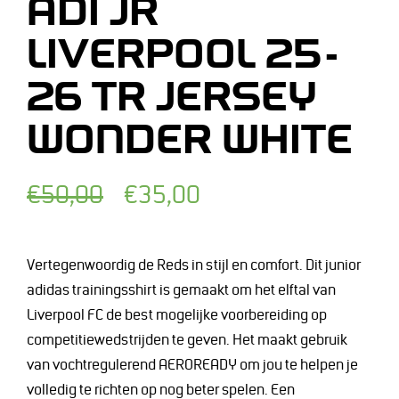
ADI JR
LIVERPOOL 25-
26 TR JERSEY
WONDER WHITE
Normale
Afgeprijsde
€50,00
€35,00
prijs
prijs
Vertegenwoordig de Reds in stijl en comfort. Dit junior
adidas trainingsshirt is gemaakt om het elftal van
Liverpool FC de best mogelijke voorbereiding op
competitiewedstrijden te geven. Het maakt gebruik
van vochtregulerend AEROREADY om jou te helpen je
volledig te richten op nog beter spelen. Een