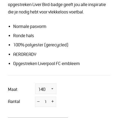
opgestreken Liver Bird-badge geeft jou alle inspiratie
die je nodig hebt voor vlekkeloos voetbal.
Normale pasvorm
Ronde hals
100% polyester (gerecycled)
AEROREADY
Opgestreken Liverpool FC-embleem
Maat
Aantal
−
Verminder
+
Vermeerder
de
de
hoeveelheid
hoeveelheid