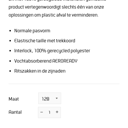
product vertegenwoordigt slechts één van onze
oplossingen om plastic afval te verminderen.
Normale pasvorm
Elastische taille met trekkoord
Interlock, 100% gerecycled polyester
Vochtabsorberend AEROREADY
Ritszakken in de zijnaden
Maat
Aantal
−
Verminder
+
Vermeerder
de
de
hoeveelheid
hoeveelheid