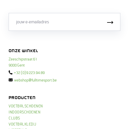
Email
Inschri
ONZE WINKEL
Zeeschipstraat 61
9000 Gent
+32 (0)9 223.94.89
webshop@fulltimesport.be
PRODUCTEN
VOETBALSCHOENEN
INDOORSCHOENEN
CLUBS
VOETBALKLEDIJ