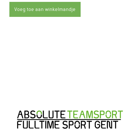
met
met
1
1
Voeg toe aan winkelmandje