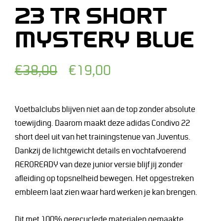
23 TR SHORT
MYSTERY BLUE
Normale
Afgeprijsde
€38,00
€19,00
prijs
prijs
Voetbalclubs blijven niet aan de top zonder absolute
toewijding. Daarom maakt deze adidas Condivo 22
short deel uit van het trainingstenue van Juventus.
Dankzij de lichtgewicht details en vochtafvoerend
AEROREADY van deze junior versie blijf jij zonder
afleiding op topsnelheid bewegen. Het opgestreken
embleem laat zien waar hard werken je kan brengen.
Dit met 100% gerecyclede materialen gemaakte