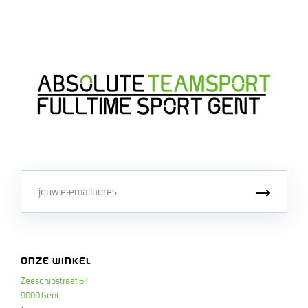
Email
Inschri
ONZE WINKEL
Zeeschipstraat 61
9000 Gent