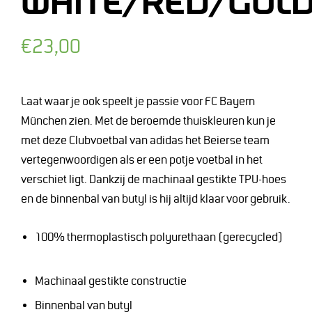
WHITE/RED/GOL
Normale
€23,00
prijs
Laat waar je ook speelt je passie voor FC Bayern
München zien. Met de beroemde thuiskleuren kun je
met deze Clubvoetbal van adidas het Beierse team
vertegenwoordigen als er een potje voetbal in het
verschiet ligt. Dankzij de machinaal gestikte TPU-hoes
en de binnenbal van butyl is hij altijd klaar voor gebruik.
100% thermoplastisch polyurethaan (gerecycled)
Machinaal gestikte constructie
Binnenbal van butyl