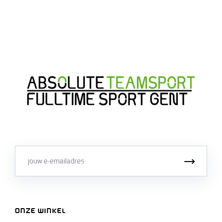
Email
Inschri
ONZE WINKEL