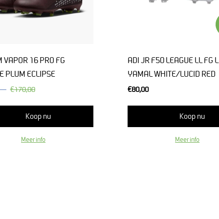
M VAPOR 16 PRO FG
ADI JR F50 LEAGUE LL FG 
 PLUM ECLIPSE
YAMAL WHITE/LUCID RED
€170,00
€80,00
Koop nu
Koop nu
Meer info
Meer info