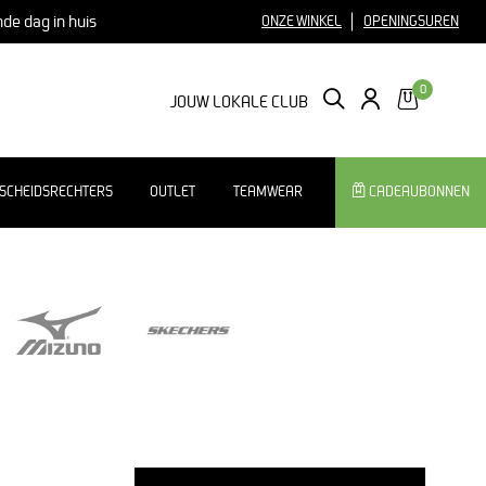
nde dag in huis
ONZE WINKEL
OPENINGSUREN
0
ZOEKEN
LOGIN
JOUW LOKALE CLUB
SCHEIDSRECHTERS
OUTLET
TEAMWEAR
CADEAUBONNEN
Sorteer