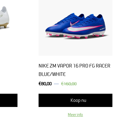
NIKE ZM VAPOR 16 PRO FG RACER
BLUE/WHITE
€80,00
€160,00
Normale
prijs
Koop nu
Meer info