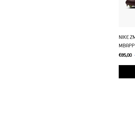
NIKE Z
MBAPPE
€85,00
Normale
prijs