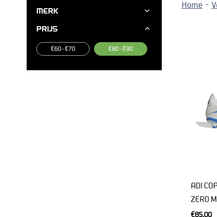
Home
V
MERK
PRIJS
€60 - €70
€80 - €90
ADI CO
ZERO M
€85,00