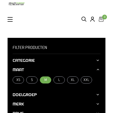
0
ZOEKEN
LOGIN
MENU
M
FILTER PRODUCTEN
CATEGORIE
MAAT
XS
S
M
L
XL
XXL
DOELGROEP
MERK