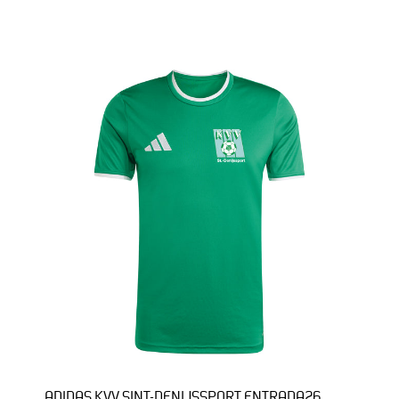
ADIDAS KVV SINT-DENIJSSPORT ENTRADA26