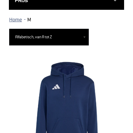
PRIJS
Home
M
Sorteer
op