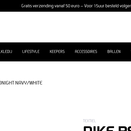
Gratis verzending vanaf 50 euro – Voor 15uur besteld volge
LKLEDIJ
LIFESTYLE
KEEPERS
ACCESSOIRES
BALLEN
IDNIGHT NAVY/WHITE
TEXTIEL