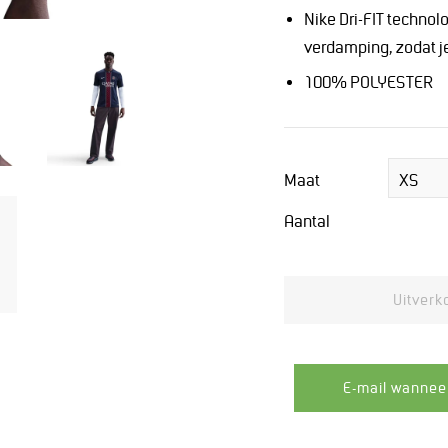
Nike Dri-FIT technol
verdamping, zodat je
100% POLYESTER
Maat
Aantal
Uitverk
E-mail wannee