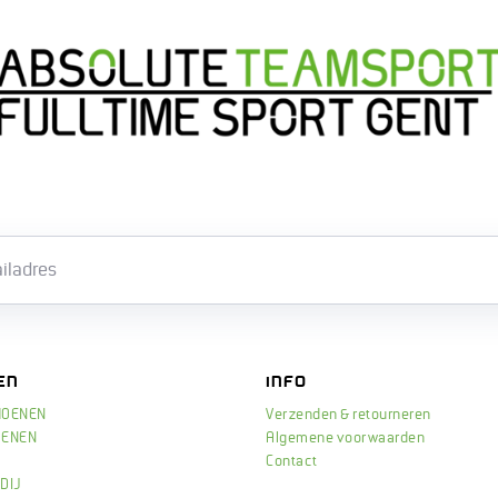
Email
EN
INFO
HOENEN
Verzenden & retourneren
OENEN
Algemene voorwaarden
Contact
DIJ