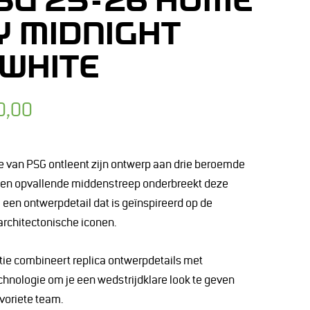
PSG 25-26 HOME
Y MIDNIGHT
WHITE
0,00
 van PSG ontleent zijn ontwerp aan drie beroemde
en opvallende middenstreep onderbreekt deze
, een ontwerpdetail dat is geïnspireerd op de
architectonische iconen.
tie combineert replica ontwerpdetails met
hnologie om je een wedstrijdklare look te geven
avoriete team.