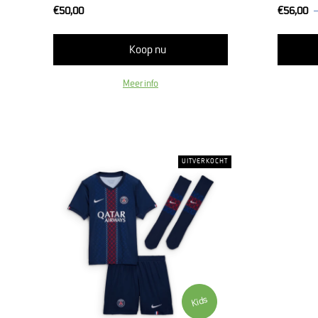
€50,00
€56,00
Normale
prijs
Koop nu
Meer info
UITVERKOCHT
Kids