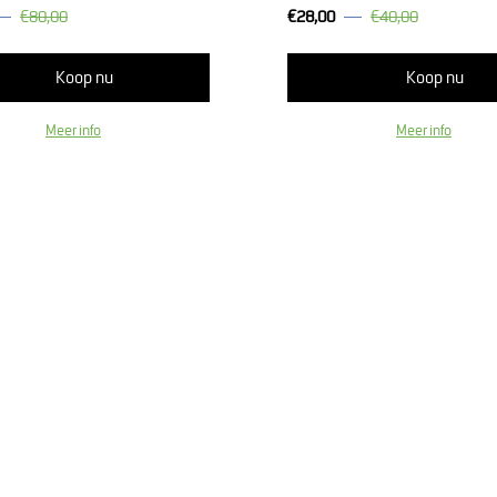
€80,00
€28,00
€40,00
Normale
prijs
Koop nu
Koop nu
Meer info
Meer info