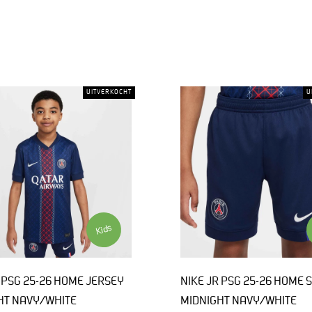
UITVERKOCHT
U
Kids
 PSG 25-26 HOME JERSEY
NIKE JR PSG 25-26 HOME 
HT NAVY/WHITE
MIDNIGHT NAVY/WHITE