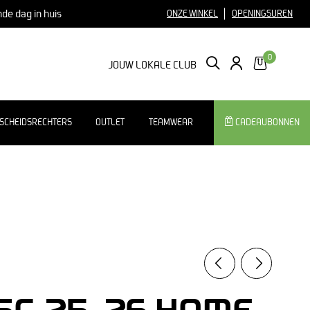
nde dag in huis
ONZE WINKEL
OPENINGSUREN
0
ZOEKEN
LOGIN
JOUW LOKALE CLUB
SCHEIDSRECHTERS
OUTLET
TEAMWEAR
CADEAUBONNEN
Vorig
Volgen
product
produc