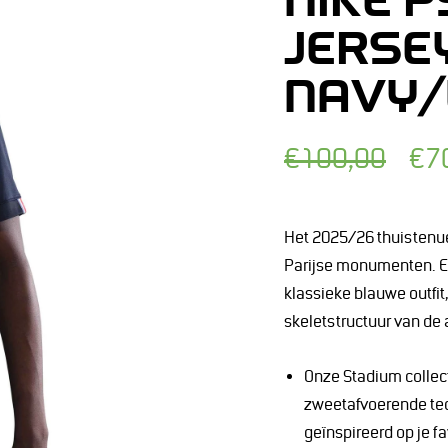
NIKE 
JERSE
NAVY/
Normale
Afgeprijsde
€100,00
€7
prijs
prijs
Het 2025/26 thuistenue
Parijse monumenten. E
klassieke blauwe outfit
skeletstructuur van de 
Onze Stadium collec
zweetafvoerende tec
geïnspireerd op je f