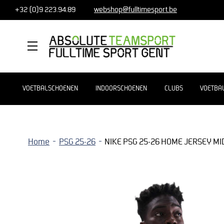
+32 (0)9 223.94.89
webshop@fulltimesport.be
MENU
VOETBALSCHOENEN
INDOORSCHOENEN
CLUBS
VOETBA
Home
PSG 25-26
NIKE PSG 25-26 HOME JERSEY M