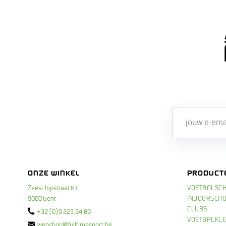
ONZE WINKEL
PRODUCT
Zeeschipstraat 61
VOETBALSC
9000 Gent
INDOORSCH
CLUBS
+32 (0)9 223.94.89
VOETBALKLE
webshop@fulltimesport.be